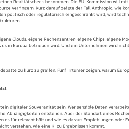
t einen Realitätscheck bekommen. Die EU-Kommission will mi
ource verringern. Kurz darauf zeigte der Fall Anthropic, wie 
en politisch oder regulatorisch eingeschränkt wird, wird tech
trukturen.
gene Clouds, eigene Rechenzentren, eigene Chips, eigene Modell
s es in Europa betrieben wird. Und ein Unternehmen wird nich
debatte zu kurz zu greifen. Fünf Irrtümer zeigen, warum Euro
utzt
tein digitaler Souveränität sein. Wer sensible Daten verarbei
che Abhängigkeiten entstehen. Aber der Standort eines Rechen
en es für relevant hält und wie es daraus Empfehlungen oder 
icht verstehen, wie eine KI zu Ergebnissen kommt.