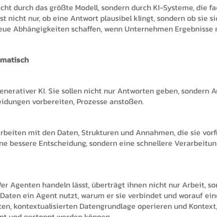
ht durch das größte Modell, sondern durch KI-Systeme, die 
 nicht nur, ob eine Antwort plausibel klingt, sondern ob sie s
 neue Abhängigkeiten schaffen, wenn Unternehmen Ergebnisse 
omatisch
enerativer KI. Sie sollen nicht nur Antworten geben, sondern 
heidungen vorbereiten, Prozesse anstoßen.
beiten mit den Daten, Strukturen und Annahmen, die sie vorfin
eine bessere Entscheidung, sondern eine schnellere Verarbeitu
er Agenten handeln lässt, überträgt ihnen nicht nur Arbeit, s
aten ein Agent nutzt, warum er sie verbindet und worauf eine
ften, kontextualisierten Datengrundlage operieren und Kontex
annt und gestoppt werden können.