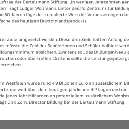
 Auftrag der Bertelsmann Stiftung. „In wenigen Jahrzehnten g
rken“, sagt Ludger Wößmann, Leiter des ifo Zentrums für Bildu
und 50 Jahren läge der kumulierte Wert der Verbesserungen dan
nffache des heutigen Bruttoinlandsprodukts.
 drei Ziele umgesetzt werden. Diese drei Ziele hatten Anfang d
ens müsste die Zahl der Schülerinnen und Schüler halbiert wer
Bildungsminimum absichern. Zweitens soll das Bildungsniveau
eichen oder übertreffen. Drittens sollte die Leistungsspitze
 erreichen.
hein Westfalen würde rund 4,9 Billionen Euro an zusätzlichem 
Werte, die weit über dem heutigen jährlichen BIP liegen und di
rde jedes Jahr Milliarden an potenziellem, zusätzlichem Woh
agt Dirk Zorn, Director Bildung bei der Bertelsmann Stiftung.